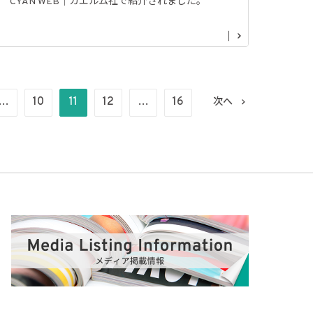
CYAN WEB｜カエルム社で紹介されました。
…
10
11
12
…
16
次へ