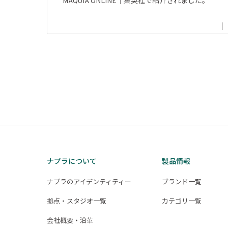
MAQUIA ONLINE｜集英社で紹介されました。
投
稿
の
ペ
ー
ジ
ナプラについて
製品情報
送
ナプラのアイデンティティー
ブランド一覧
り
拠点・スタジオ一覧
カテゴリ一覧
会社概要・沿革