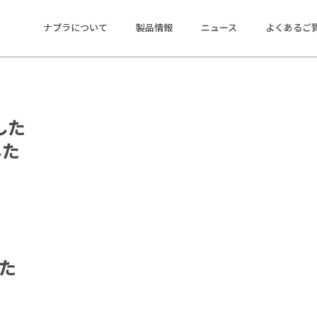
ナプラについて
製品情報
ニュース
よくあるご
ます。ナプラ製品を使った旬のスタイルやトレンドをお届けし
した
した
した