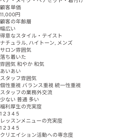
ヘア・メイク・ヘアセット・着付け
顧客単価
11,000円
顧客の年齢層
幅広い
得意なスタイル・テイスト
ナチュラル, ハイトーン, メンズ
サロン雰囲気
落ち着いた
雰囲気
和やか
和気
あいあい
スタッフ雰囲気
個性重視
バランス重視
統一性重視
スタッフの業務外交流
少ない
普通
多い
福利厚生の充実度
1
2
3
4
5
レッスンメニューの充実度
1
2
3
4
5
クリエイション活動への専念度