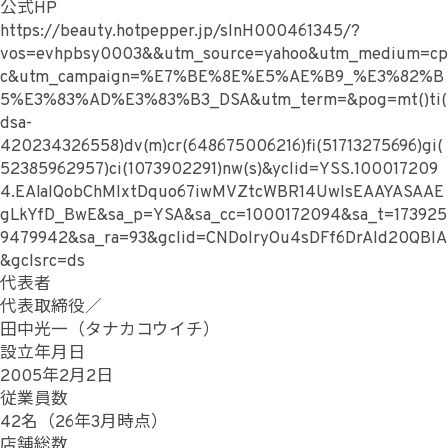
公式HP
https://beauty.hotpepper.jp/slnH000461345/?
vos=evhpbsy0003&&utm_source=yahoo&utm_medium=cp
c&utm_campaign=%E7%BE%8E%E5%AE%B9_%E3%82%B
5%E3%83%AD%E3%83%B3_DSA&utm_term=&pog=mt()ti(
dsa-
420234326558)dv(m)cr(648675006216)fi(51713275696)gi(
52385962957)ci(1073902291)nw(s)&yclid=YSS.100017209
4.EAIaIQobChMIxtDquo67iwMVZtcWBR14UwIsEAAYASAAE
gLkYfD_BwE&sa_p=YSA&sa_cc=1000172094&sa_t=173925
9479942&sa_ra=93&gclid=CNDolryOu4sDFf6DrAId20QBIA
&gclsrc=ds
代表者
代表取締役／
田中光一（タナカコウイチ）
設立年月日
2005年2月2日
従業員数
42名（26年3月時点）
店舗総数