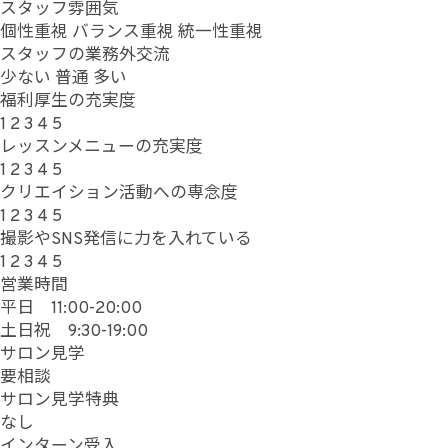
スタッフ雰囲気
個性重視
バランス重視
統一性重視
スタッフの業務外交流
少ない
普通
多い
福利厚生の充実度
1
2
3
4
5
レッスンメニューの充実度
1
2
3
4
5
クリエイション活動への専念度
1
2
3
4
5
撮影やSNS発信に力を入れている
1
2
3
4
5
営業時間
平日 11:00-20:00
土日祝 9:30-19:00
サロン見学
要相談
サロン見学特典
なし
インターン受入