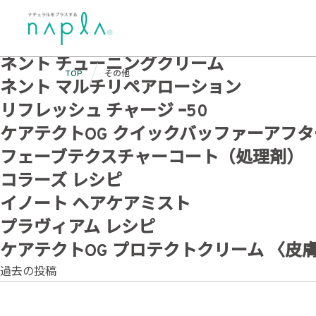
Skip
カテゴリ:
その他
to
ネント ボンドプレップミスト
content
ネント チューニングクリーム
TOP
その他
ネント マルチリペアローション
リフレッシュ チャージ ｰ50
ケアテクトOG クイックバッファーアフ
フェーブテクスチャーコート（処理剤
コラーズ レシピ
イノート ヘアケアミスト
プラヴィアム レシピ
ケアテクトOG プロテクトクリーム 〈皮
投
過去の投稿
稿