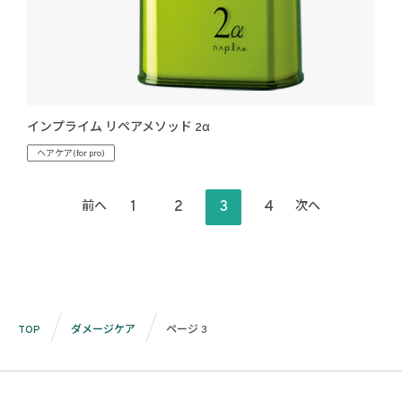
インプライム リペアメソッド 2α
ヘアケア(for pro)
投
1
2
3
4
前へ
次へ
稿
の
ペ
ー
ジ
TOP
ダメージケア
ページ 3
送
り