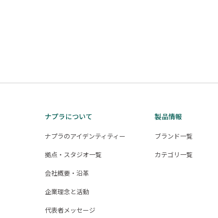
投
稿
の
ペ
ー
ジ
送
ナプラについて
製品情報
り
ナプラのアイデンティティー
ブランド一覧
拠点・スタジオ一覧
カテゴリ一覧
会社概要・沿革
企業理念と活動
代表者メッセージ