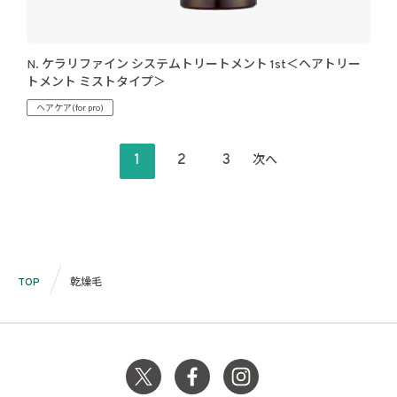
N. ケラリファイン システムトリートメント 1st＜ヘアトリー
トメント ミストタイプ＞
ヘアケア(for pro)
投
1
2
3
次へ
稿
の
ペ
ー
ジ
TOP
乾燥毛
送
り