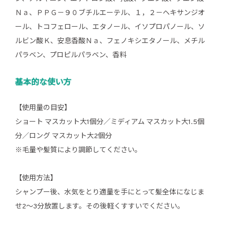
Ｎａ、ＰＰＧ－９０ブチルエーテル、１，２－ヘキサンジオ
ール、トコフェロール、エタノール、イソプロパノール、ソ
ルビン酸Ｋ、安息香酸Ｎａ、フェノキシエタノール、メチル
パラベン、プロピルパラベン、香料
基本的な使い方
【使用量の目安】
ショート マスカット大1個分／ミディアム マスカット大1.5個
分／ロング マスカット大2個分
※毛量や髪質により調節してください。
【使用方法】
シャンプー後、水気をとり適量を手にとって髪全体になじま
せ2〜3分放置します。その後軽くすすいでください。