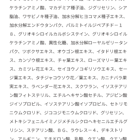
ケラチンアミノ酸、マカデミア種子油、ジグリセリン、シア
脂油、ワサビノキ種子油、加水分解ヒヨコマメ種子エキス、
加水分解エンドウタンパク、パルミトイルジペプチド－１
８、グリオキシロイルカルボシステイン、グリオキシロイル
ケラチンアミノ酸、異性化糖、加水分解ローヤルゼリータン
パク、ツボクサエキス、オウゴン根エキス、イタドリ根エキ
ス、カンゾウ根エキス、チャ葉エキス、ローズマリー葉エキ
ス、カミツレ花エキス、セイヨウノコギリソウエキス、セー
ジ葉エキス、タチジャコウソウ花／葉エキス、カニナバラ果
実エキス、ラベンダー花エキス、スクワラン、イソステアリ
ン酸フィトステリル、エチルヘキサン酸セチル、アジピン酸
ジイソプロピル、イソステアリン酸イソプロピル、セトリモ
ニウムクロリド、ジココジモニウムクロリド、グリセリン、
メトキシフェニルイミノジメチルシクロヘキセニルエチルグ
リシン、ステアリン酸、ＢＧ、ラウレス－４、デキストリ
ン、アルギニン、エチドロン酸、乳酸、クエン酸、クエン酸