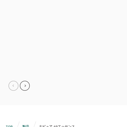
TOP
製品
ナピュア APエッセンス