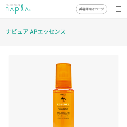
美容師向けページ
Skip
to
ナピュア APエッセンス
content