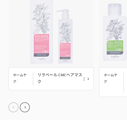
リラベール CMCヘアマス
ホームケ
ホームケ
ク
ア
ア