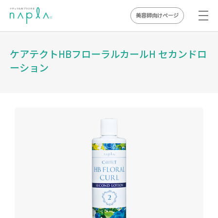
美容師向けページ
Skip
to
ケアテクトHBフローラルカールH セカンドロ
content
ーション