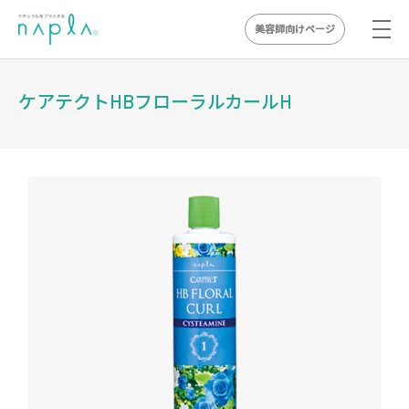
美容師向けページ
Skip
to
ケアテクトHBフローラルカールH
content