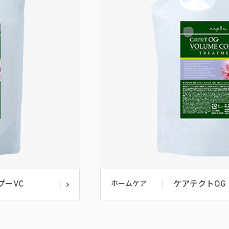
プーVC
ケアテクトOG
ホームケア