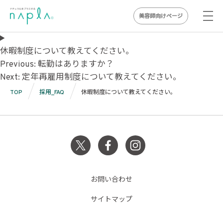
美容師向けページ
Skip
to
休暇制度について教えてください。
投
content
Previous:
転勤はありますか？
Next:
定年再雇用制度について教えてください。
稿
TOP
採用_FAQ
休暇制度について教えてください。
ナ
ビ
ゲ
ー
シ
お問い合わせ
ョ
サイトマップ
ン