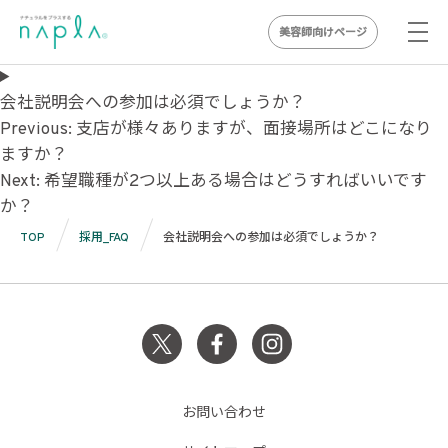
美容師向けページ
Skip
to
会社説明会への参加は必須でしょうか？
投
content
Previous:
支店が様々ありますが、面接場所はどこになり
ますか？
稿
Next:
希望職種が2つ以上ある場合はどうすればいいです
ナ
か？
ビ
TOP
採用_FAQ
会社説明会への参加は必須でしょうか？
ゲ
ー
シ
ョ
ン
お問い合わせ