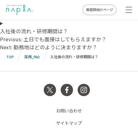
美容師向けページ
Skip
to
入社後の流れ・研修期間は？
投
content
Previous:
土日でも面接はしてもらえますか？
Next:
勤務地はどのように決まりますか？
稿
TOP
採用_FAQ
入社後の流れ・研修期間は？
ナ
ビ
ゲ
ー
シ
お問い合わせ
ョ
サイトマップ
ン