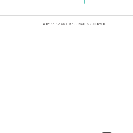
© BY NAPLA CO.LTD ALL RIGHTS RESERVED.