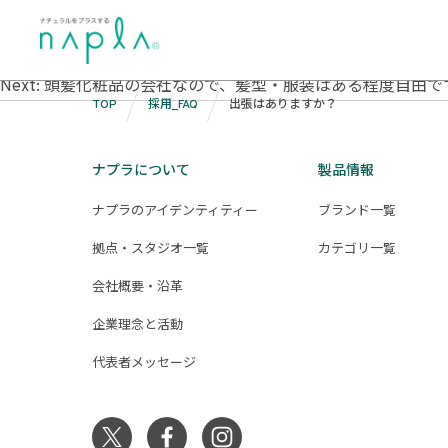
Skip
to
出張はありますか？
投
content
Previous:
残業や休日出勤はありますか？
Next:
頭髪化粧品の会社なので、髪型・服装はある程度自由で
稿
TOP
採用_FAQ
出張はありますか？
ナ
ビ
ナプラについて
製品情報
ゲ
ナプラのアイデンティティー
ブランド一覧
ー
拠点・スタジオ一覧
カテゴリ一覧
シ
会社概要・沿革
ョ
ン
企業理念と活動
代表者メッセージ