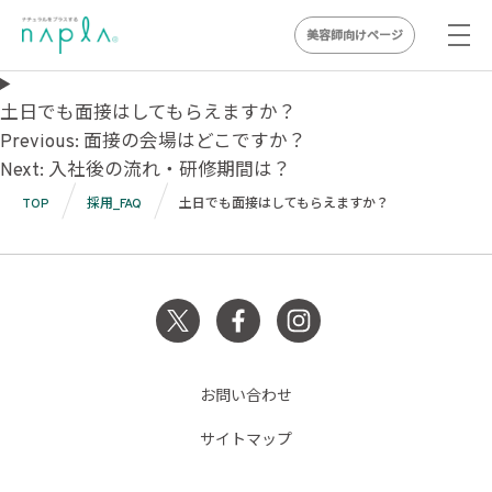
美容師向けページ
Skip
to
土日でも面接はしてもらえますか？
投
content
Previous:
面接の会場はどこですか？
Next:
入社後の流れ・研修期間は？
稿
TOP
採用_FAQ
土日でも面接はしてもらえますか？
ナ
ビ
ゲ
ー
シ
お問い合わせ
ョ
サイトマップ
ン