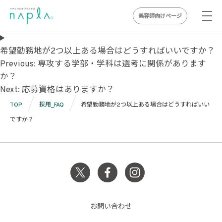
美容師向けページ
Skip
to
希望勤務地が2つ以上ある場合はどうすればいいですか？
投
content
Previous:
専攻する学部・学科は選考に関係があります
か？
稿
Next:
応募資格はありますか？
ナ
TOP
採用_FAQ
希望勤務地が2つ以上ある場合はどうすればいい
ビ
ですか？
ゲ
ー
シ
ョ
ン
お問い合わせ