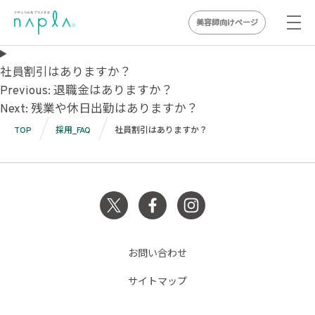
美容師向けページ
Skip
to
社員割引はありますか？
投
content
Previous:
退職金はありますか？
Next:
残業や休日出勤はありますか？
稿
TOP
採用_FAQ
社員割引はありますか？
ナ
ビ
ゲ
ー
シ
お問い合わせ
ョ
サイトマップ
ン