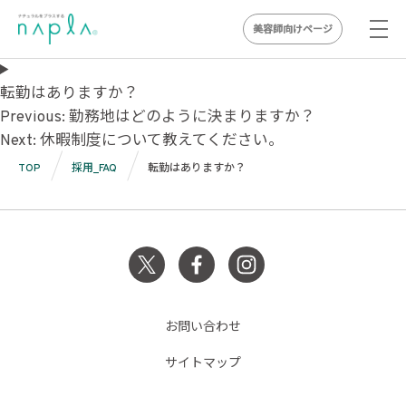
美容師向けページ
Skip
to
転勤はありますか？
投
content
Previous:
勤務地はどのように決まりますか？
Next:
休暇制度について教えてください。
稿
TOP
採用_FAQ
転勤はありますか？
ナ
ビ
ゲ
ー
シ
お問い合わせ
ョ
サイトマップ
ン