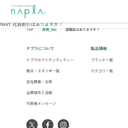
Skip
to
退職金はありますか？
投
content
Previous:
住宅手当はありますか？
Next:
社員割引はありますか？
稿
TOP
採用_FAQ
退職金はありますか？
ナ
ビ
ナプラについて
製品情報
ゲ
ナプラのアイデンティティー
ブランド一覧
ー
拠点・スタジオ一覧
カテゴリ一覧
シ
会社概要・沿革
ョ
ン
企業理念と活動
代表者メッセージ