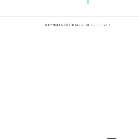
© BY NAPLA CO.LTD ALL RIGHTS RESERVED.