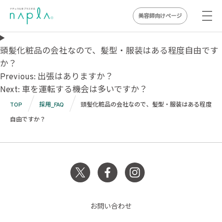
美容師向けページ
Skip
to
頭髪化粧品の会社なので、髪型・服装はある程度自由です
content
か？
投
Previous:
出張はありますか？
Next:
車を運転する機会は多いですか？
稿
TOP
採用_FAQ
頭髪化粧品の会社なので、髪型・服装はある程度
ナ
自由ですか？
ビ
ゲ
ー
シ
ョ
お問い合わせ
ン