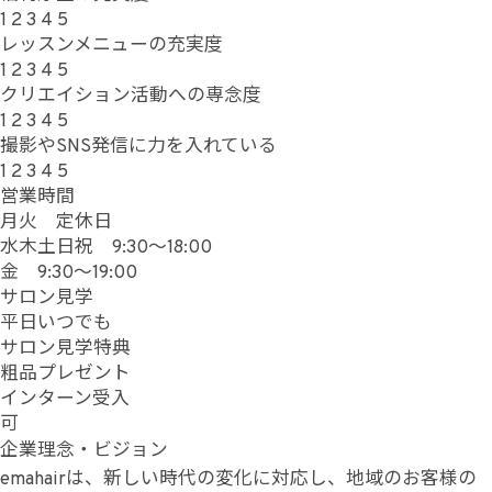
1
2
3
4
5
レッスンメニューの充実度
1
2
3
4
5
クリエイション活動への専念度
1
2
3
4
5
撮影やSNS発信に力を入れている
1
2
3
4
5
営業時間
月火 定休日
水木土日祝 9:30～18:00
金 9:30～19:00
サロン見学
平日いつでも
サロン見学特典
粗品プレゼント
インターン受入
可
企業理念・ビジョン
emahairは、新しい時代の変化に対応し、地域のお客様の