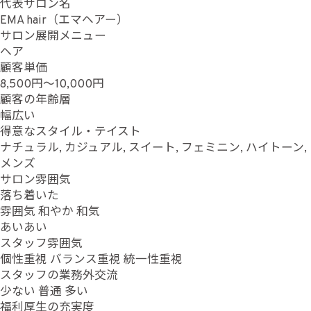
代表サロン名
EMA hair（エマヘアー）
サロン展開メニュー
ヘア
顧客単価
8,500円～10,000円
顧客の年齢層
幅広い
得意なスタイル・テイスト
ナチュラル, カジュアル, スイート, フェミニン, ハイトーン,
メンズ
サロン雰囲気
落ち着いた
雰囲気
和やか
和気
あいあい
スタッフ雰囲気
個性重視
バランス重視
統一性重視
スタッフの業務外交流
少ない
普通
多い
福利厚生の充実度