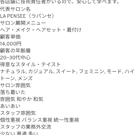
各店舗に技術責任者がいるので、安心して学べます。
代表サロン名
LA PENSEE（ラパンセ）
サロン展開メニュー
ヘア・メイク・ヘアセット・着付け
顧客単価
14,000円
顧客の年齢層
20~30代中心
得意なスタイル・テイスト
ナチュラル, カジュアル, スイート, フェミニン, モード, ハイ
トーン, メンズ
サロン雰囲気
落ち着いた
雰囲気
和やか
和気
あいあい
スタッフ雰囲気
個性重視
バランス重視
統一性重視
スタッフの業務外交流
少ない
普通
多い