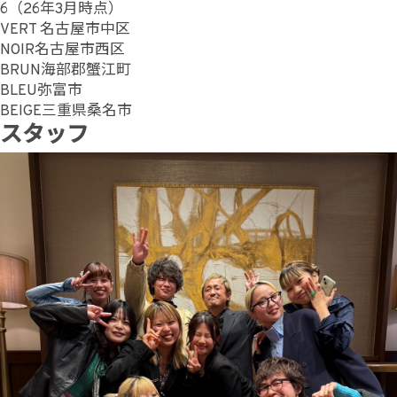
6（26年3月時点）
VERT 名古屋市中区
NOIR名古屋市西区
BRUN海部郡蟹江町
BLEU弥富市
BEIGE三重県桑名市
スタッフ