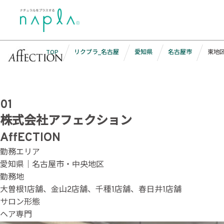
Skip
勤務エリア:
東地区
to
content
TOP
リクプラ_名古屋
愛知県
名古屋市
東地
01
株式会社アフェクション
AffECTION
勤務エリア
愛知県｜名古屋市・中央地区
勤務地
大曽根1店舗、金山2店舗、千種1店舗、春日井1店舗
サロン形態
ヘア専門