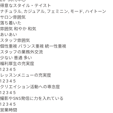
20~30代中心
得意なスタイル・テイスト
ナチュラル, カジュアル, フェミニン, モード, ハイトーン
サロン雰囲気
落ち着いた
雰囲気
和やか
和気
あいあい
スタッフ雰囲気
個性重視
バランス重視
統一性重視
スタッフの業務外交流
少ない
普通
多い
福利厚生の充実度
1
2
3
4
5
レッスンメニューの充実度
1
2
3
4
5
クリエイション活動への専念度
1
2
3
4
5
撮影やSNS発信に力を入れている
1
2
3
4
5
営業時間