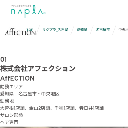
Skip
勤務エリア:
中央地区
to
content
TOP
リクプラ_名古屋
愛知県
名古屋市
中央
01
株式会社アフェクション
AffECTION
勤務エリア
愛知県｜名古屋市・中央地区
勤務地
大曽根1店舗、金山2店舗、千種1店舗、春日井1店舗
サロン形態
ヘア専門