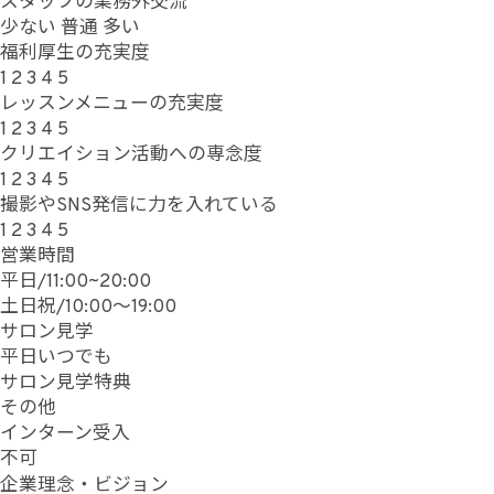
スタッフの業務外交流
少ない
普通
多い
福利厚生の充実度
1
2
3
4
5
レッスンメニューの充実度
1
2
3
4
5
クリエイション活動への専念度
1
2
3
4
5
撮影やSNS発信に力を入れている
1
2
3
4
5
営業時間
平日/11:00~20:00
土日祝/10:00〜19:00
サロン見学
平日いつでも
サロン見学特典
その他
インターン受入
不可
企業理念・ビジョン