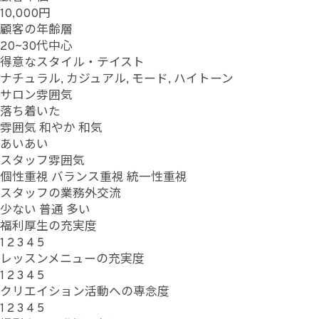
10,000円
顧客の年齢層
20~30代中心
得意なスタイル・テイスト
ナチュラル, カジュアル, モード, ハイトーン
サロン雰囲気
落ち着いた
雰囲気
和やか
和気
あいあい
スタッフ雰囲気
個性重視
バランス重視
統一性重視
スタッフの業務外交流
少ない
普通
多い
福利厚生の充実度
1
2
3
4
5
レッスンメニューの充実度
1
2
3
4
5
クリエイション活動への専念度
1
2
3
4
5