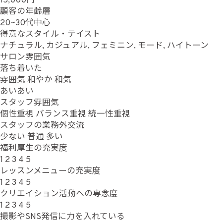
15,000円
顧客の年齢層
20~30代中心
得意なスタイル・テイスト
ナチュラル, カジュアル, フェミニン, モード, ハイトーン
サロン雰囲気
落ち着いた
雰囲気
和やか
和気
あいあい
スタッフ雰囲気
個性重視
バランス重視
統一性重視
スタッフの業務外交流
少ない
普通
多い
福利厚生の充実度
1
2
3
4
5
レッスンメニューの充実度
1
2
3
4
5
クリエイション活動への専念度
1
2
3
4
5
撮影やSNS発信に力を入れている