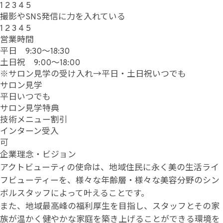
1
2
3
4
5
撮影やSNS発信に力を入れている
1
2
3
4
5
営業時間
平日 9:30～18:30
土日祝 9:00～18:00
※サロン見学の受け入れ→平日・土日祝いつでも
サロン見学
平日いつでも
サロン見学特典
技術メニュー割引
インターン受入
可
企業理念・ビジョン
アクトビューティの使命は、地域住民に永く美の生活ライ
フビューティーを、様々な年齢層・様々な美容分野のシン
ボルスタッフによって叶えることです。
また、地域最高峰の福利厚生を目指し、スタッフとその家
族が温かく健やかな家庭を築き上げることができる環境を