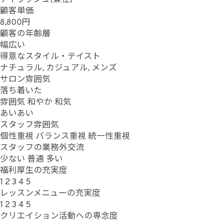
顧客単価
8,800円
顧客の年齢層
幅広い
得意なスタイル・テイスト
ナチュラル, カジュアル, メンズ
サロン雰囲気
落ち着いた
雰囲気
和やか
和気
あいあい
スタッフ雰囲気
個性重視
バランス重視
統一性重視
スタッフの業務外交流
少ない
普通
多い
福利厚生の充実度
1
2
3
4
5
レッスンメニューの充実度
1
2
3
4
5
クリエイション活動への専念度