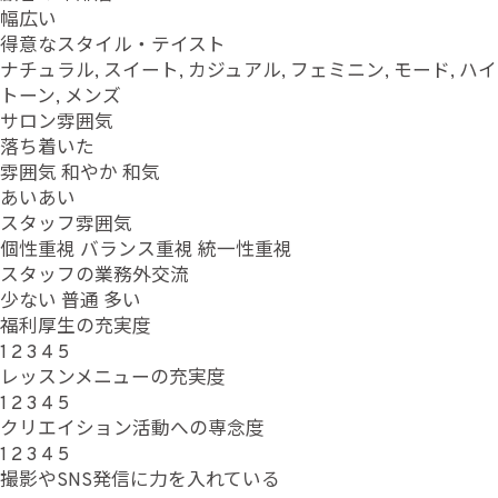
幅広い
得意なスタイル・テイスト
ナチュラル, スイート, カジュアル, フェミニン, モード, ハイ
トーン, メンズ
サロン雰囲気
落ち着いた
雰囲気
和やか
和気
あいあい
スタッフ雰囲気
個性重視
バランス重視
統一性重視
スタッフの業務外交流
少ない
普通
多い
福利厚生の充実度
1
2
3
4
5
レッスンメニューの充実度
1
2
3
4
5
クリエイション活動への専念度
1
2
3
4
5
撮影やSNS発信に力を入れている