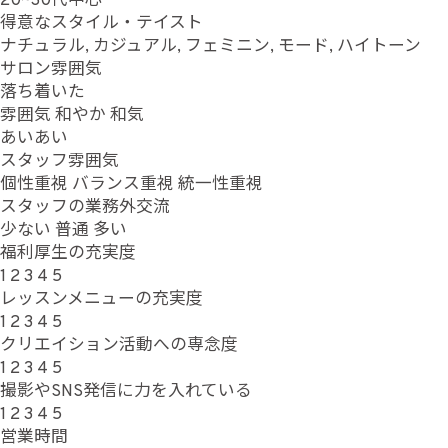
20~30代中心
得意なスタイル・テイスト
ナチュラル, カジュアル, フェミニン, モード, ハイトーン
サロン雰囲気
落ち着いた
雰囲気
和やか
和気
あいあい
スタッフ雰囲気
個性重視
バランス重視
統一性重視
スタッフの業務外交流
少ない
普通
多い
福利厚生の充実度
1
2
3
4
5
レッスンメニューの充実度
1
2
3
4
5
クリエイション活動への専念度
1
2
3
4
5
撮影やSNS発信に力を入れている
1
2
3
4
5
営業時間