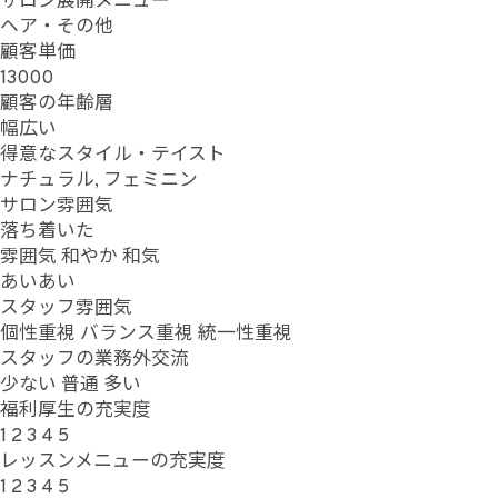
サロン展開メニュー
ヘア・その他
顧客単価
13000
顧客の年齢層
幅広い
得意なスタイル・テイスト
ナチュラル, フェミニン
サロン雰囲気
落ち着いた
雰囲気
和やか
和気
あいあい
スタッフ雰囲気
個性重視
バランス重視
統一性重視
スタッフの業務外交流
少ない
普通
多い
福利厚生の充実度
1
2
3
4
5
レッスンメニューの充実度
1
2
3
4
5