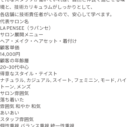
そんなスタッフが働いていれば、自然と仲良く過ごせる環
境と、技術カリキュラムがしっかりとして、
各店舗に技術責任者がいるので、安心して学べます。
代表サロン名
LA PENSEE（ラパンセ）
サロン展開メニュー
ヘア・メイク・ヘアセット・着付け
顧客単価
14,000円
顧客の年齢層
20~30代中心
得意なスタイル・テイスト
ナチュラル, カジュアル, スイート, フェミニン, モード, ハイ
トーン, メンズ
サロン雰囲気
落ち着いた
雰囲気
和やか
和気
あいあい
スタッフ雰囲気
個性重視
バランス重視
統一性重視