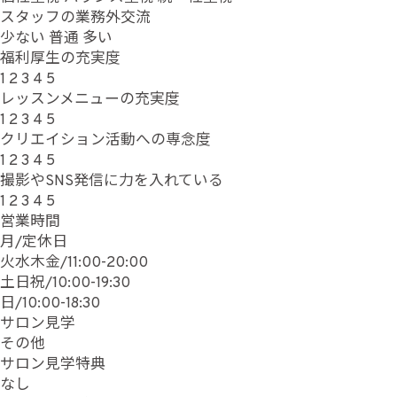
スタッフの業務外交流
少ない
普通
多い
福利厚生の充実度
1
2
3
4
5
レッスンメニューの充実度
1
2
3
4
5
クリエイション活動への専念度
1
2
3
4
5
撮影やSNS発信に力を入れている
1
2
3
4
5
営業時間
月/定休日
火水木金/11:00-20:00
土日祝/10:00-19:30
日/10:00-18:30
サロン見学
その他
サロン見学特典
なし