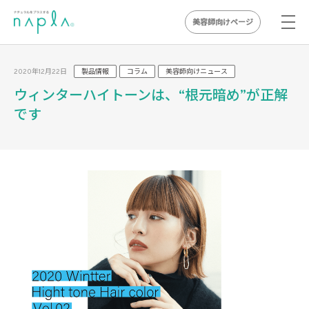
美容師向けページ
Skip
to
2020年12月22日
製品情報
コラム
美容師向けニュース
content
ウィンターハイトーンは、“根元暗め”が正解
です