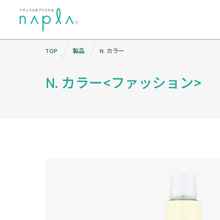
Skip
TOP
製品
N. カラー
to
content
N. カラー<ファッション>