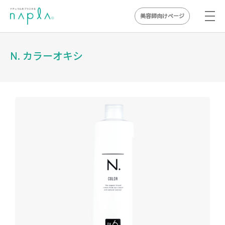
美容師向けページ
Skip
to
N. カラーオキシ
content