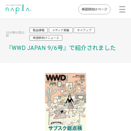
美容師向けページ
Skip
to
製品情報
メディア掲載
タイアップ
2021年10月22
日
content
美容師向けニュース
『WWD JAPAN 9/6号』で紹介されました