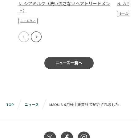
N. シアミルク（洗い流さないヘアトリートメン
N. カラ
ト）
ホームケア
ホームケア
ニュース一覧へ
TOP
ニュース
MAQUIA 6月号｜集英社 で紹介されました