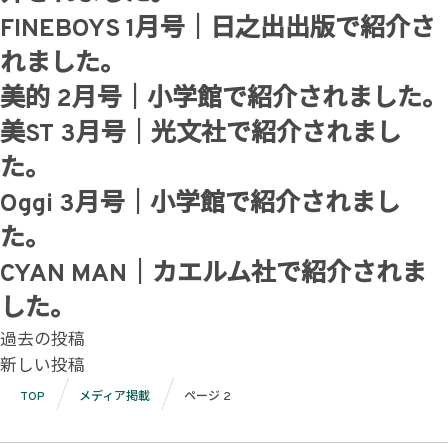
FINEBOYS 1月号｜日之出出版で紹介さ
れました。
美的 2月号｜小学館で紹介されました。
美ST 3月号｜光文社で紹介されまし
た。
Oggi 3月号｜小学館で紹介されまし
た。
CYAN MAN｜カエルム社で紹介されま
した。
投
過去の投稿
新しい投稿
稿
TOP
メディア掲載
ページ 2
ナ