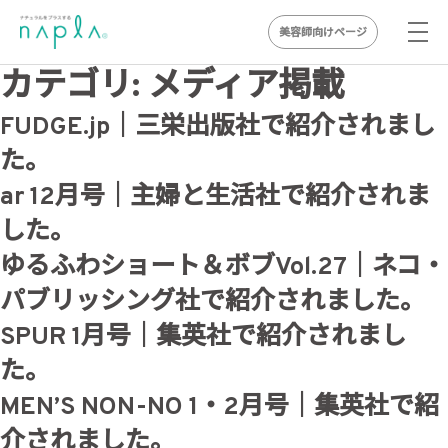
美容師向けページ
Skip
カテゴリ:
メディア掲載
to
FUDGE.jp｜三栄出版社で紹介されまし
content
た。
ar 12月号｜主婦と生活社で紹介されま
した。
ゆるふわショート＆ボブVol.27｜ネコ・
パブリッシング社で紹介されました。
SPUR 1月号｜集英社で紹介されまし
た。
MEN’S NON-NO 1・2月号｜集英社で紹
介されました。