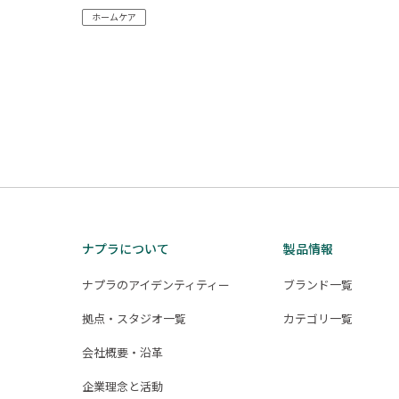
ホームケア
投
稿
の
ペ
ー
ジ
送
ナプラについて
製品情報
り
ナプラのアイデンティティー
ブランド一覧
拠点・スタジオ一覧
カテゴリ一覧
会社概要・沿革
企業理念と活動