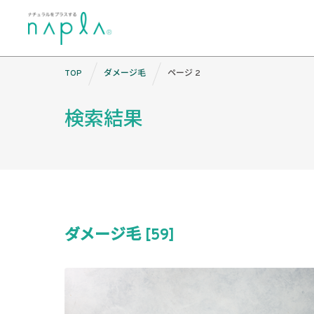
Skip
TOP
ダメージ毛
ページ 2
to
content
検索結果
ダメージ毛 [59]