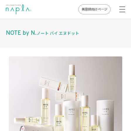
美容師向けページ
Skip
to
NOTE by N.
ノート バイ エヌドット
content