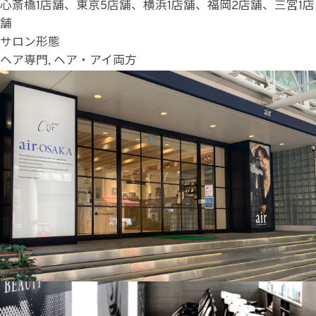
心斎橋1店舗、東京5店舗、横浜1店舗、福岡2店舗、三宮1店
舗
サロン形態
ヘア専門, ヘア・アイ両方