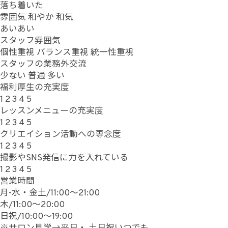
落ち着いた
雰囲気
和やか
和気
あいあい
スタッフ雰囲気
個性重視
バランス重視
統一性重視
スタッフの業務外交流
少ない
普通
多い
福利厚生の充実度
1
2
3
4
5
レッスンメニューの充実度
1
2
3
4
5
クリエイション活動への専念度
1
2
3
4
5
撮影やSNS発信に力を入れている
1
2
3
4
5
営業時間
月-水・金土/11:00～21:00
木/11:00～20:00
日祝/10:00～19:00