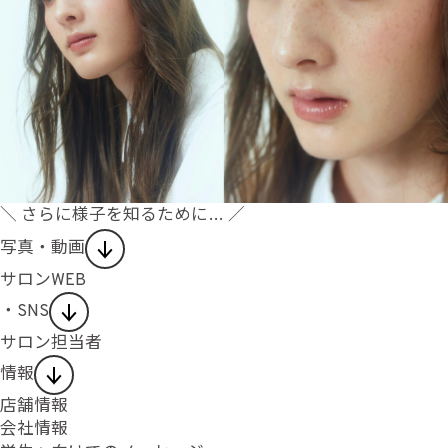
＼ さらに様子を知るために… ／
写真・動画
サロンWEB
・SNS
サロン担当者
情報
店舗情報
会社情報