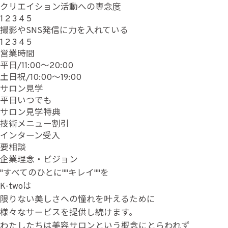
クリエイション活動への専念度
1
2
3
4
5
撮影やSNS発信に力を入れている
1
2
3
4
5
営業時間
平日/11:00～20:00
土日祝/10:00～19:00
サロン見学
平日いつでも
サロン見学特典
技術メニュー割引
インターン受入
要相談
企業理念・ビジョン
"すべてのひとに""キレイ""を
K-twoは
限りない美しさへの憧れを叶えるために
様々なサービスを提供し続けます。
わたしたちは美容サロンという概念にとらわれず