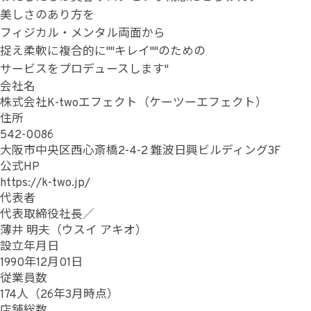
美しさのあり方を
フィジカル・メンタル両面から
捉え柔軟に複合的に""キレイ""のための
サービスをプロデュースします"
会社名
株式会社K-twoエフェクト（ケーツーエフェクト）
住所
542-0086
大阪市中央区西心斎橋2-4-2 難波日興ビルディング3F
公式HP
https://k-two.jp/
代表者
代表取締役社長／
薄井 明夫（ウスイ アキオ）
設立年月日
1990年12月01日
従業員数
174人（26年3月時点）
店舗総数