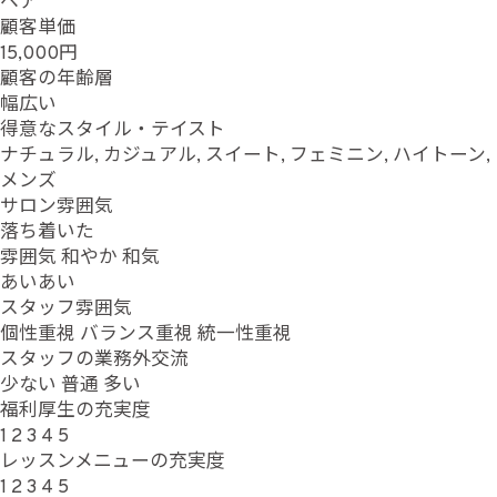
ヘア
顧客単価
15,000円
顧客の年齢層
幅広い
得意なスタイル・テイスト
ナチュラル, カジュアル, スイート, フェミニン, ハイトーン,
メンズ
サロン雰囲気
落ち着いた
雰囲気
和やか
和気
あいあい
スタッフ雰囲気
個性重視
バランス重視
統一性重視
スタッフの業務外交流
少ない
普通
多い
福利厚生の充実度
1
2
3
4
5
レッスンメニューの充実度
1
2
3
4
5