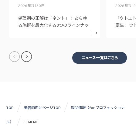
2026年7月30日
2026年7月
処理剤の正解は「ネント」！ あらゆ
「ウトエ
る施術を最大化する3つのラインナッ
誕生！ ウ
プ
ニュー展
ニュース一覧はこちら
TOP
美容師向けページTOP
製品情報（for プロフェッショナ
ル）
ETMEME