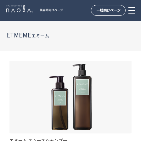
一般向けページ
Skip
to
ETMEME
エミーム
content