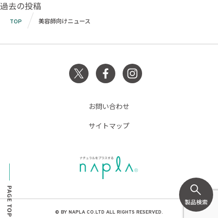
投
過去の投稿
稿
TOP
美容師向けニュース
ナ
ビ
ゲ
ー
シ
お問い合わせ
ョ
サイトマップ
ン
© BY NAPLA CO.LTD ALL RIGHTS RESERVED.